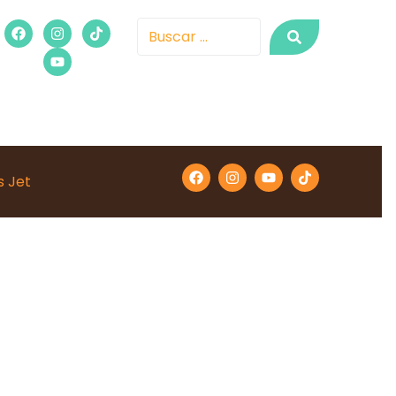
s Jet